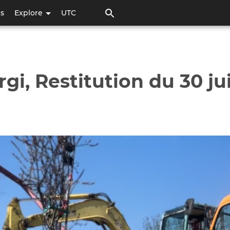
Skip
ps
Explore
UTC
to
main
content
rgi, Restitution du 30 ju