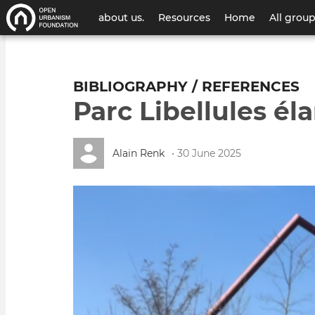
User
about us.
Resources
Home
All grou
account
menu
BIBLIOGRAPHY / REFERENCES
Parc Libellules éla
Alain Renk
• 30 June 2025