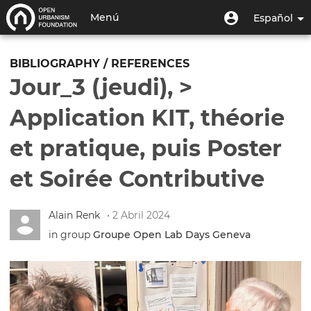
Pasar
Menú
Menú
Menú
Español
al
de
de
contenido
Toggle
usuario
cuenta
principal
navigation
BIBLIOGRAPHY / REFERENCES
de
Jour_3 (jeudi), >
usuario
Application KIT, théorie
et pratique, puis Poster
et Soirée Contributive
Alain Renk
• 2 Abril 2024
in group
Groupe Open Lab Days Geneva