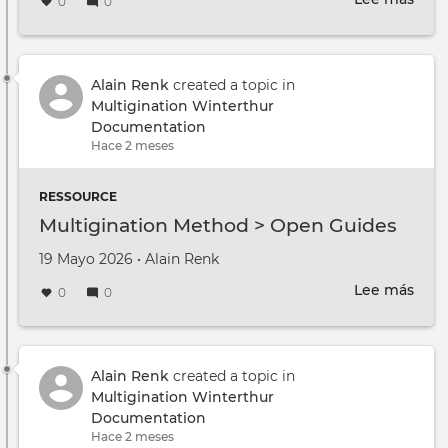
0
0
Mult
Cont
>
Fro
Alain Renk
created a topic in
Rese
Multigination Winterthur
to
Documentation
View
Hace 2 meses
RESSOURCE
Multigination Method > Open Guides
Creado en
por
19 Mayo 2026
•
Alain Renk
Lee más
sobr
0
0
Mult
Met
>
Ope
Alain Renk
created a topic in
Guid
Multigination Winterthur
Documentation
Hace 2 meses