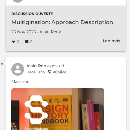
Free
Soft
DISCUSSION OUVERTE
Phil
Multigination: Approach Description
Creado en
por
25 Nov 2025
•
Alain Renk
Lee más
sobr
0
0
Mult
App
Desc
Alain Renk
posted
Hace 1 año
Público
Massimo