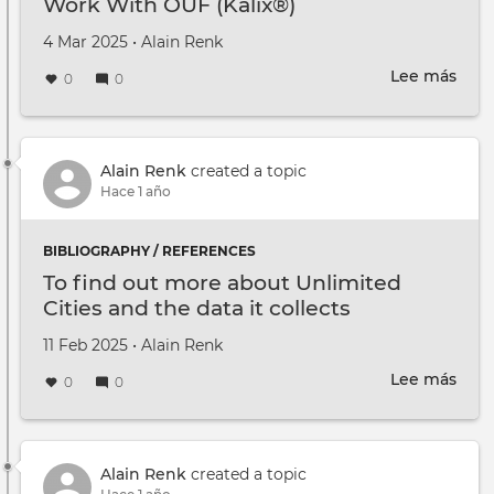
Work With OUF (Kalix®)
Creado en
por
4 Mar 2025
•
Alain Renk
Lee más
sobr
0
0
Wor
Wit
OUF
(Kal
Alain Renk
created a topic
Hace 1 año
BIBLIOGRAPHY / REFERENCES
To find out more about Unlimited
Cities and the data it collects
Creado en
por
11 Feb 2025
•
Alain Renk
Lee más
sobr
0
0
To
find
out
mor
Alain Renk
created a topic