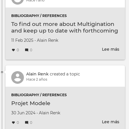
abou
Hace 1 año
Unli
Citie
BIBLIOGRAPHY / REFERENCES
and
To find out more about Multigination
the
and keep up to date with forthcoming
data
events
it
Creado en
por
11 Feb 2025
•
Alain Renk
coll
Lee más
sobr
0
0
To
find
out
mor
Alain Renk
created a topic
abou
Hace 2 años
Mult
and
BIBLIOGRAPHY / REFERENCES
kee
Projet Modele
up
to
Creado en
por
30 Jun 2024
•
Alain Renk
date
Lee más
with
sobr
0
0
fort
Proj