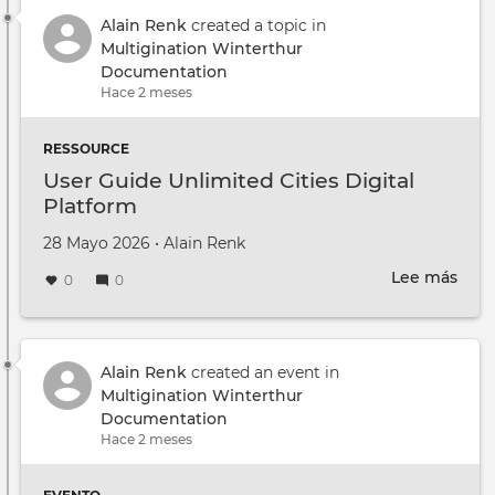
digit
medi
Alain Renk
created a topic in
June
Multigination Winterthur
2026
Documentation
Hace 2 meses
RESSOURCE
User Guide Unlimited Cities Digital
Platform
Creado en
por
28 Mayo 2026
•
Alain Renk
Lee más
sobr
0
0
User
Gui
Unli
Citie
Alain Renk
created an event in
Digi
Multigination Winterthur
Plat
Documentation
Hace 2 meses