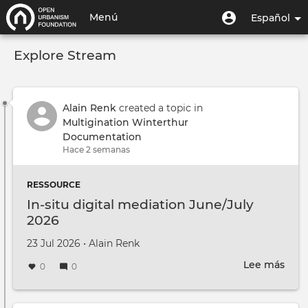
Pasar
Menú
Menú
Menú
Español
al
de
de
contenido
Toggle
usuario
cuenta
principal
Explore Stream
navigation
de
usuario
Alain Renk
created a topic in
Multigination Winterthur
Documentation
Hace 2 semanas
RESSOURCE
In-situ digital mediation June/July
2026
Creado en
por
23 Jul 2026
•
Alain Renk
Lee más
sobr
0
0
In-
situ