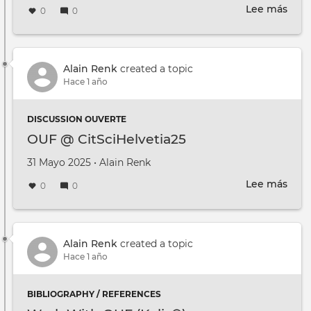
Lee más
sobr
0
0
Ent
Alain Renk
created a topic
Hace 1 año
DISCUSSION OUVERTE
OUF @ CitSciHelvetia25
Creado en
por
31 Mayo 2025
•
Alain Renk
Lee más
sobr
0
0
OUF
@
CitS
Alain Renk
created a topic
Hace 1 año
BIBLIOGRAPHY / REFERENCES