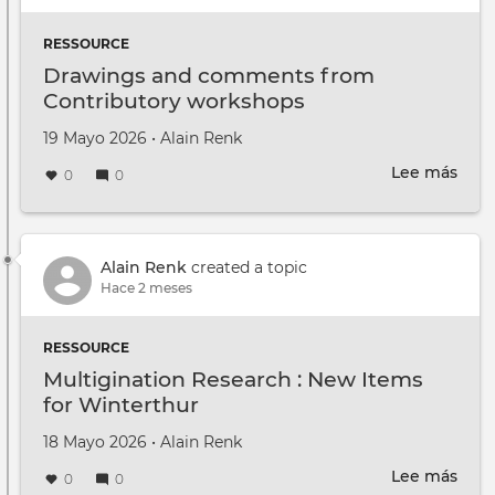
RESSOURCE
Drawings and comments from
Contributory workshops
Creado en
por
19 Mayo 2026
•
Alain Renk
Lee más
sobr
0
0
Dra
and
com
fro
Alain Renk
created a topic
Cont
Hace 2 meses
wor
RESSOURCE
Multigination Research : New Items
for Winterthur
Creado en
por
18 Mayo 2026
•
Alain Renk
Lee más
sobr
0
0