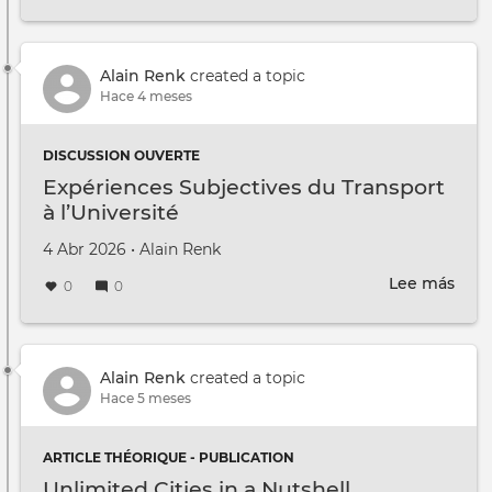
Mult
Rese
:
New
Alain Renk
created a topic
Item
Hace 4 meses
for
Wint
DISCUSSION OUVERTE
Expériences Subjectives du Transport
à l’Université
Creado en
por
4 Abr 2026
•
Alain Renk
Lee más
sobr
0
0
Expé
Subj
du
Tran
Alain Renk
created a topic
à
Hace 5 meses
l’Uni
ARTICLE THÉORIQUE - PUBLICATION
Unlimited Cities in a Nutshell