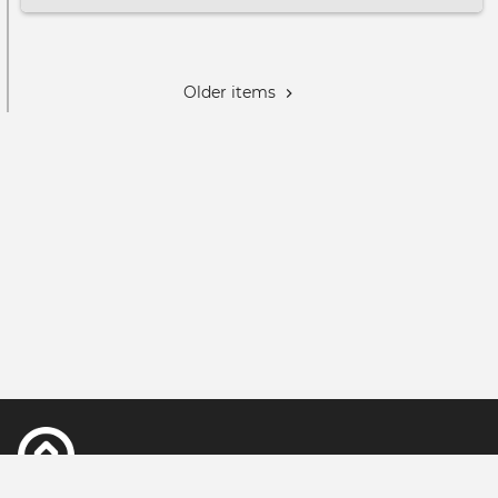
even
Mod
Paginación
Older items