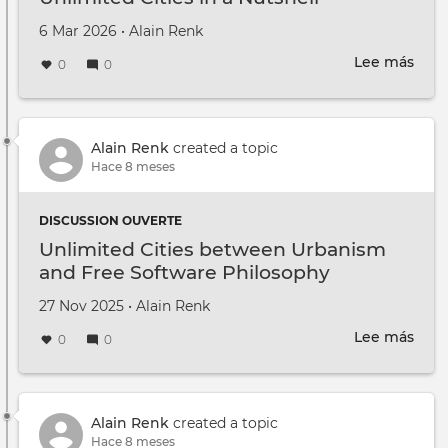
Creado en
por
6 Mar 2026
•
Alain Renk
Lee más
sobr
0
0
Unli
Citie
in
a
Alain Renk
created a topic
Nuts
Hace 8 meses
DISCUSSION OUVERTE
Unlimited Cities between Urbanism
and Free Software Philosophy
Creado en
por
27 Nov 2025
•
Alain Renk
Lee más
sobr
0
0
Unli
Citie
bet
Urb
Alain Renk
created a topic
and
Hace 8 meses