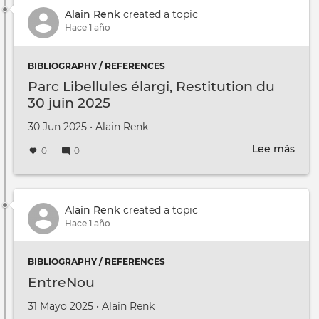
2025
Alain Renk
created a topic
2027
Hace 1 año
BIBLIOGRAPHY / REFERENCES
Parc Libellules élargi, Restitution du
30 juin 2025
Creado en
por
30 Jun 2025
•
Alain Renk
Lee más
sobr
0
0
Parc
Libel
élarg
Rest
Alain Renk
created a topic
du
Hace 1 año
30
juin
BIBLIOGRAPHY / REFERENCES
2025
EntreNou
Creado en
por
31 Mayo 2025
•
Alain Renk