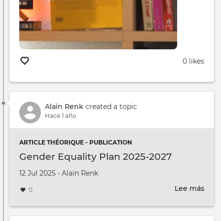
0 likes
Alain Renk
created a topic
Hace 1 año
ARTICLE THÉORIQUE - PUBLICATION
Gender Equality Plan 2025-2027
Creado en
por
12 Jul 2025
•
Alain Renk
Lee más
sobr
0
Gen
Equa
Plan